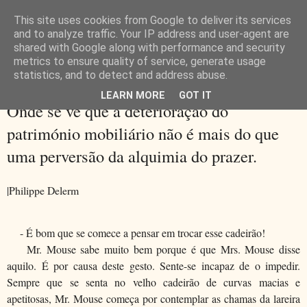
This site uses cookies from Google to deliver its services
and to analyze traffic. Your IP address and user-agent are
shared with Google along with performance and security
metrics to ensure quality of service, generate usage
▼
statistics, and to detect and address abuse.
LEARN MORE
GOT IT
segunda-feira, 8 de abril de 2013
Onde se vê que a deterioração do
património mobiliário não é mais do que
uma perversão da alquimia do prazer.
|Philippe Delerm
- É bom que se comece a pensar em trocar esse cadeirão!
Mr. Mouse sabe muito bem porque é que Mrs. Mouse disse
aquilo. É por causa deste gesto. Sente-se incapaz de o impedir.
Sempre que se senta no velho cadeirão de curvas macias e
apetitosas, Mr. Mouse começa por contemplar as chamas da lareira