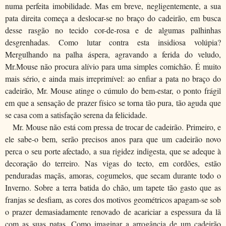
numa perfeita imobilidade. Mas em breve, negligentemente, a sua
pata direita começa a deslocar-se no braço do cadeirão, em busca
desse rasgão no tecido cor-de-rosa e de algumas palhinhas
desgrenhadas. Como lutar contra esta insidiosa volúpia?
Mergulhando na palha áspera, agravando a ferida do veludo,
Mr.Mouse não procura alívio para uma simples comichão. É muito
mais sério, e ainda mais irreprimível: ao enfiar a pata no braço do
cadeirão, Mr. Mouse atinge o cúmulo do bem-estar, o ponto frágil
em que a sensação de prazer físico se torna tão pura, tão aguda que
se casa com a satisfação serena da felicidade.
Mr. Mouse não está com pressa de trocar de cadeirão. Primeiro, e
ele sabe-o bem, serão precisos anos para que um cadeirão novo
perca o seu porte afectado, a sua rigidez indigesta, que se adeque à
decoração do terreiro. Nas vigas do tecto, em cordões, estão
penduradas maçãs, amoras, cogumelos, que secam durante todo o
Inverno. Sobre a terra batida do chão, um tapete tão gasto que as
franjas se desfiam, as cores dos motivos geométricos apagam-se sob
o prazer demasiadamente renovado de acariciar a espessura da lã
com as suas patas. Como imaginar a arrogância de um cadeirão