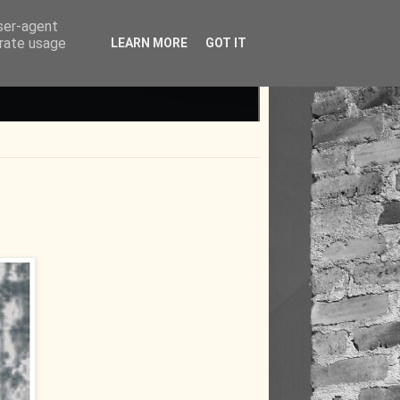
user-agent
erate usage
LEARN MORE
GOT IT