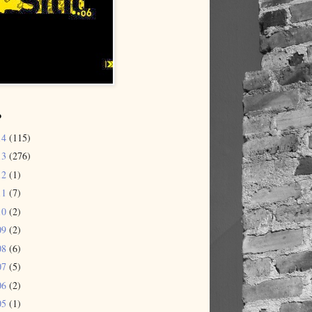
o
14
(115)
13
(276)
12
(1)
11
(7)
10
(2)
09
(2)
08
(6)
07
(5)
06
(2)
05
(1)