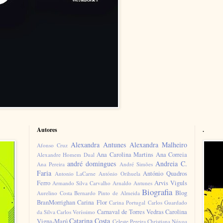
Autores
.
Alexandra Antunes
Alexandra Malheiro
Afonso Cruz
Ana Carolina Martins
Ana Correia
Alexandre Homem Dual
andré domingues
Andreia C.
Ana Pereira
André Simões
Faria
António Quadros
Antonio LaCarne
António Orihuela
Ferro
Arvis Viguls
Armando Silva Carvalho
Arnaldo Antunes
Biografia
Blog
Aurelino Costa
Bernardo Pinto de Almeida
BranMorrighan
Carina Flor
Carina Portugal
Carlos Guardado
Carnaval de Torres Vedras
Carolina
da Silva
Carlos Veríssimo
Catarina Costa
Vigna-Marú
Celeste Pereira
Christiana Nóvoa