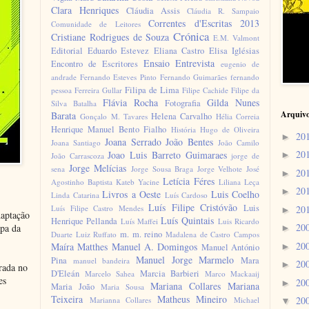
Clara Henriques
Cláudia Assis
Cláudia R. Sampaio
Correntes d'Escritas 2013
Comunidade de Leitores
Crónica
Cristiane Rodrigues de Souza
E.M. Valmont
Editorial
Eduardo Estevez
Eliana Castro
Elisa Iglésias
Ensaio
Entrevista
Encontro de Escritores
eugenio de
andrade
Fernando Esteves Pinto
Fernando Guimarães
fernando
Filipa de Lima
pessoa
Ferreira Gullar
Filipe Cachide
Filipe da
Flávia Rocha
Gilda Nunes
Fotografia
Silva Batalha
Arquiv
Barata
Helena Carvalho
Gonçalo M. Tavares
Hélia Correia
Henrique Manuel Bento Fialho
História
Hugo de Oliveira
20
►
Joana Serrado
João Bentes
Joana Santiago
João Camilo
20
Joao Luis Barreto Guimaraes
►
João Carrascoza
jorge de
Jorge Melícias
sena
Jorge Sousa Braga
Jorge Velhote
José
20
►
Letícia Féres
Agostinho Baptista
Kateb Yacine
Liliana Leça
20
►
Livros a Oeste
Luis Coelho
Linda Catarina
Luís Cardoso
Luís Filipe Cristóvão
Luis
20
Luís Filipe Castro Mendes
►
daptação
Luís Quintais
Henrique Pellanda
Luís Maffei
Luis Ricardo
20
apa da
►
m. m. reino
Duarte
Luiz Ruffato
Madalena de Castro Campos
20
Maíra Matthes
Manuel A. Domingos
►
Manuel António
Manuel Jorge Marmelo
Pina
Mara
manuel bandeira
20
►
irada no
D'Eleán
Marcia Barbieri
Marcelo Sahea
Marco Mackaaij
es
20
►
Mariana Collares
Mariana
Maria João
Maria Sousa
Teixeira
Matheus Mineiro
20
Marianna Collares
Michael
▼