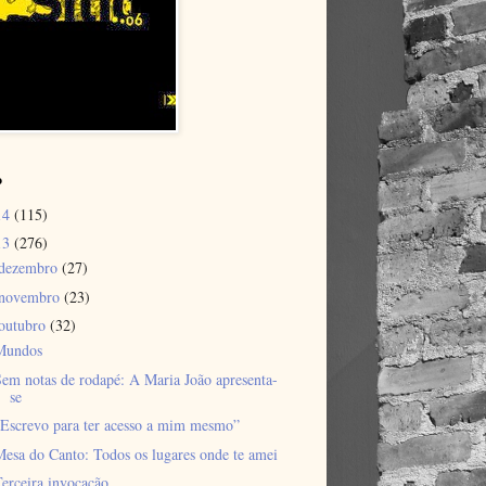
o
14
(115)
13
(276)
dezembro
(27)
novembro
(23)
outubro
(32)
Mundos
em notas de rodapé: A Maria João apresenta-
se
“Escrevo para ter acesso a mim mesmo”
esa do Canto: Todos os lugares onde te amei
erceira invocação