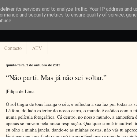
eliver its services and to analyze traffic. Your IP address and 
ormance and security metrics to ensure quality of service, gen
abuse.
Contacto
ATV
quinta-feira, 3 de outubro de 2013
“Não parti. Mas já não sei voltar.”
|Filipa de Lima
O sol tingiu de tons laranja o céu, e reflectiu a sua luz por todas as 
Lá fora, do lado exterior do nosso carro, o mundo é caótico com o 
numa película fotográfica. Cá dentro, no nosso mundo, a atmosfera 
apenas se movem pela nossa respiração. Qualquer som é inaudível, tu
eu olho a minha janela, dando-te as minhas costas, não vás tu aperce
lágrimas que amarfanho num nó insuportável que se prende na minh