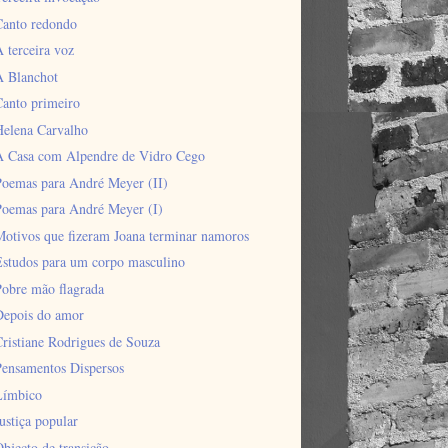
Canto redondo
 terceira voz
A Blanchot
Canto primeiro
Helena Carvalho
A Casa com Alpendre de Vidro Cego
Poemas para André Meyer (II)
Poemas para André Meyer (I)
Motivos que fizeram Joana terminar namoros
Estudos para um corpo masculino
Pobre mão flagrada
Depois do amor
ristiane Rodrigues de Souza
Pensamentos Dispersos
Límbico
ustiça popular
bjecto de transição