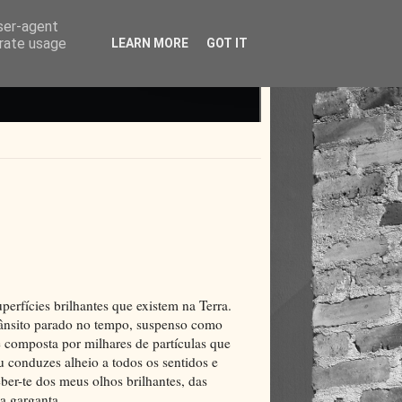
user-agent
erate usage
LEARN MORE
GOT IT
superfícies brilhantes que existem na Terra.
trânsito parado no tempo, suspenso como
é composta por milhares de partículas que
 conduzes alheio a todos os sentidos e
ber-te dos meus olhos brilhantes, das
a garganta.