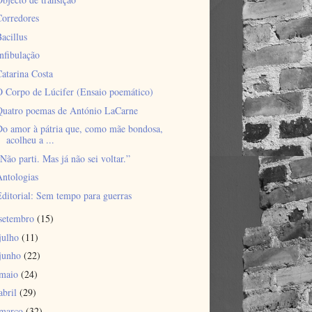
Corredores
acillus
nfibulação
atarina Costa
O Corpo de Lúcifer (Ensaio poemático)
Quatro poemas de António LaCarne
Do amor à pátria que, como mãe bondosa,
acolheu a ...
Não parti. Mas já não sei voltar.”
Antologias
ditorial: Sem tempo para guerras
setembro
(15)
julho
(11)
junho
(22)
maio
(24)
abril
(29)
março
(32)