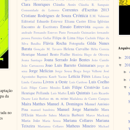
Clara Henriques
Cláudia Assis
Cláudia R. Sampaio
Correntes d'Escritas 2013
Comunidade de Leitores
Crónica
Cristiane Rodrigues de Souza
E.M. Valmont
Editorial
Eduardo Estevez
Eliana Castro
Elisa Iglésias
Ensaio
Entrevista
Encontro de Escritores
eugenio de
andrade
Fernando Esteves Pinto
Fernando Guimarães
fernando
Filipa de Lima
pessoa
Ferreira Gullar
Filipe Cachide
Filipe da
Flávia Rocha
Gilda Nunes
Fotografia
Silva Batalha
Arquiv
Barata
Helena Carvalho
Gonçalo M. Tavares
Hélia Correia
Henrique Manuel Bento Fialho
História
Hugo de Oliveira
20
►
Joana Serrado
João Bentes
Joana Santiago
João Camilo
20
Joao Luis Barreto Guimaraes
▼
João Carrascoza
jorge de
Jorge Melícias
sena
Jorge Sousa Braga
Jorge Velhote
José
►
Letícia Féres
Agostinho Baptista
Kateb Yacine
Liliana Leça
►
Livros a Oeste
Luis Coelho
Linda Catarina
Luís Cardoso
Luís Filipe Cristóvão
▼
Luis
Luís Filipe Castro Mendes
daptação
Luís Quintais
Henrique Pellanda
Luís Maffei
Luis Ricardo
apa da
m. m. reino
Duarte
Luiz Ruffato
Madalena de Castro Campos
S
Maíra Matthes
Manuel A. Domingos
Manuel António
Manuel Jorge Marmelo
Pina
Mara
manuel bandeira
irada no
D'Eleán
Marcia Barbieri
Marcelo Sahea
Marco Mackaaij
es
Mariana Collares
Mariana
Maria João
Maria Sousa
M
Teixeira
Matheus Mineiro
Marianna Collares
Michael
T