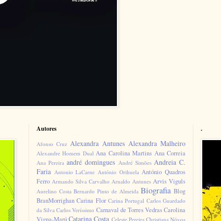
Autores
.
Alexandra Antunes
Alexandra Malheiro
Afonso Cruz
Ana Carolina Martins
Ana Correia
Alexandre Homem Dual
andré domingues
Andreia C.
Ana Pereira
André Simões
Faria
António Quadros
Antonio LaCarne
António Orihuela
Ferro
Arvis Viguls
Armando Silva Carvalho
Arnaldo Antunes
Biografia
Blog
Aurelino Costa
Bernardo Pinto de Almeida
BranMorrighan
Carina Flor
Carina Portugal
Carlos Guardado
Carnaval de Torres Vedras
Carolina
da Silva
Carlos Veríssimo
Catarina Costa
Vigna-Marú
Celeste Pereira
Christiana Nóvoa