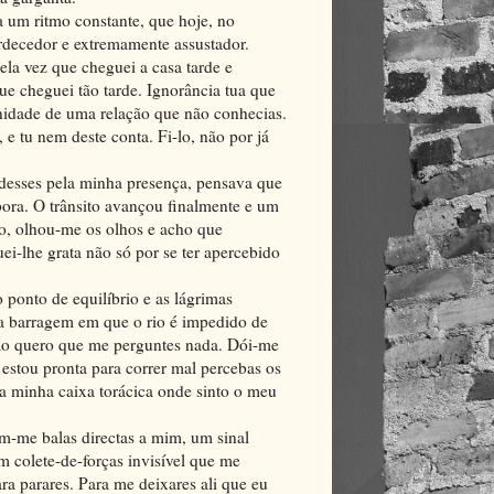
 a um ritmo constante, que hoje, no
decedor e extremamente assustador.
la vez que cheguei a casa tarde e
ue cheguei tão tarde. Ignorância tua que
inidade de uma relação que não conhecias.
 e tu nem deste conta. Fi-lo, não por já
 desses pela minha presença, pensava que
ora. O trânsito avançou finalmente e um
o, olhou-me os olhos e acho que
i-lhe grata não só por se ter apercebido
 ponto de equilíbrio e as lágrimas
 barragem em que o rio é impedido de
não quero que me perguntes nada. Dói-me
estou pronta para correr mal percebas os
 a minha caixa torácica onde sinto o meu
em-me balas directas a mim, um sinal
m colete-de-forças invisível que me
ara parares. Para me deixares ali que eu