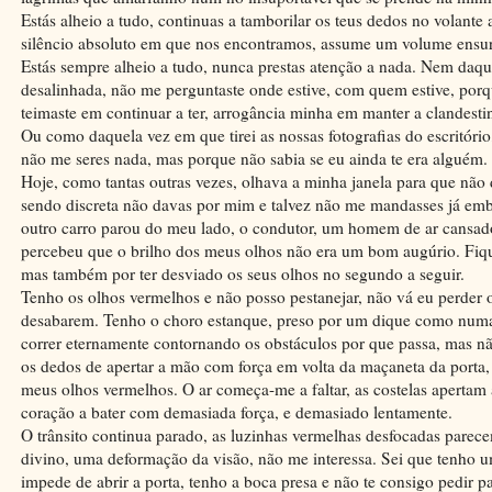
Estás alheio a tudo, continuas a tamborilar os teus dedos no volante
silêncio absoluto em que nos encontramos, assume um volume ensur
Estás sempre alheio a tudo, nunca prestas atenção a nada. Nem daque
desalinhada, não me perguntaste onde estive, com quem estive, porq
teimaste em continuar a ter, arrogância minha em manter a clandest
Ou como daquela vez em que tirei as nossas fotografias do escritório,
não me seres nada, mas porque não sabia se eu ainda te era alguém.
Hoje, como tantas outras vezes, olhava a minha janela para que não
sendo discreta não davas por mim e talvez não me mandasses já emb
outro carro parou do meu lado, o condutor, um homem de ar cansad
percebeu que o brilho dos meus olhos não era um bom augúrio. Fique
mas também por ter desviado os seus olhos no segundo a seguir.
Tenho os olhos vermelhos e não posso pestanejar, não vá eu perder o
desabarem. Tenho o choro estanque, preso por um dique como numa
correr eternamente contornando os obstáculos por que passa, mas 
os dedos de apertar a mão com força em volta da maçaneta da porta, 
meus olhos vermelhos. O ar começa-me a faltar, as costelas apertam
coração a bater com demasiada força, e demasiado lentamente.
O trânsito continua parado, as luzinhas vermelhas desfocadas parec
divino, uma deformação da visão, não me interessa. Sei que tenho u
impede de abrir a porta, tenho a boca presa e não te consigo pedir p