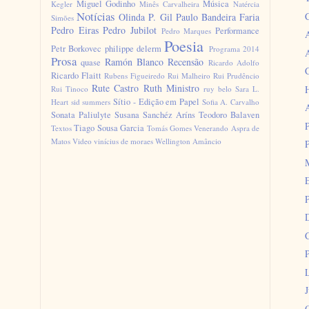
Miguel Godinho
Música
Kegler
Minês Carvalheira
Natércia
Notícias
Olinda P. Gil
Paulo Bandeira Faria
Simões
Pedro Eiras
Pedro Jubilot
Performance
Pedro Marques
A
Poesia
Petr Borkovec
philippe delerm
Programa 2014
Prosa
Ramón Blanco
Recensão
quase
Ricardo Adolfo
Ricardo Flaitt
Rubens Figueiredo
Rui Malheiro
Rui Prudêncio
Rute Castro
Ruth Ministro
Rui Tinoco
ruy belo
Sara L.
Sítio - Edição em Papel
Heart
sid summers
Sofia A. Carvalho
Sonata Paliulyte
Susana Sanchéz Aríns
Teodoro Balaven
Tiago Sousa Garcia
Textos
Tomás Gomes
Venerando Aspra de
Matos
Video
vinícius de moraes
Wellington Amâncio
C
J
O