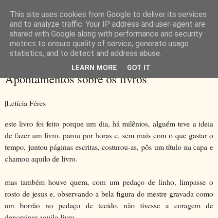
This site uses cookies from Google to deliver its services
and to analyze traffic. Your IP address and user-agent are
shared with Google along with performance and security
metrics to ensure quality of service, generate usage
▼
statistics, and to detect and address abuse.
LEARN MORE
GOT IT
quarta-feira, 6 de novembro de 2013
Apontamentos sobre os livros
|Letícia Féres
este livro foi feito porque um dia, há milênios, alguém teve a ideia
de fazer um livro. parou por horas e, sem mais com o que gastar o
tempo, juntou páginas escritas, costurou-as, pôs um título na capa e
chamou aquilo de livro.
mas também houve quem, com um pedaço de linho, limpasse o
rosto de jesus e, observando a bela figura do mestre gravada como
um borrão no pedaço de tecido, não tivesse a coragem de
denominar aquilo livro.