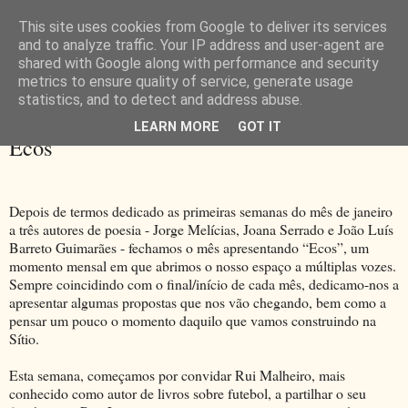
This site uses cookies from Google to deliver its services
and to analyze traffic. Your IP address and user-agent are
shared with Google along with performance and security
metrics to ensure quality of service, generate usage
▼
statistics, and to detect and address abuse.
LEARN MORE
GOT IT
domingo, 27 de janeiro de 2013
Ecos
Depois de termos dedicado as primeiras semanas do mês de janeiro
a três autores de poesia - Jorge Melícias, Joana Serrado e João Luís
Barreto Guimarães - fechamos o mês apresentando “Ecos”, um
momento mensal em que abrimos o nosso espaço a múltiplas vozes.
Sempre coincidindo com o final/início de cada mês, dedicamo-nos a
apresentar algumas propostas que nos vão chegando, bem como a
pensar um pouco o momento daquilo que vamos construindo na
Sítio.
Esta semana, começamos por convidar Rui Malheiro, mais
conhecido como autor de livros sobre futebol, a partilhar o seu